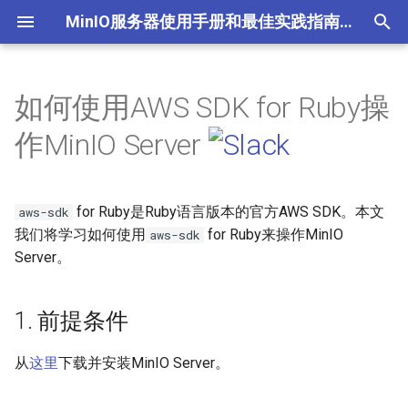
MinIO服务器使用手册和最佳实践指南(中文版)
T
y
如何使用AWS SDK for Ruby操
1. 前提条件
p
作MinIO Server
e
2. 安装
t
for Ruby是Ruby语言版本的官方AWS SDK。本文
3. 示例
aws-sdk
o
我们将学习如何使用
for Ruby来操作MinIO
aws-sdk
4. 运行程序
Server。
s
t
1. 前提条件
a
r
从
这里
下载并安装MinIO Server。
t