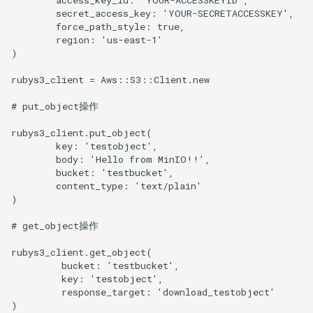
        secret_access_key: 'YOUR-SECRETACCESSKEY',

        force_path_style: true,

        region: 'us-east-1'

)

rubys3_client = Aws::S3::Client.new

# put_object操作

rubys3_client.put_object(

        key: 'testobject',

        body: 'Hello from MinIO!!',

        bucket: 'testbucket',

        content_type: 'text/plain'

)

# get_object操作

rubys3_client.get_object(

         bucket: 'testbucket',

         key: 'testobject',

         response_target: 'download_testobject'

)
