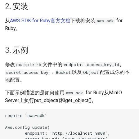
s
2. 安装
e
从
AWS SDK for Ruby官方文档
下载将安装
for
aws-sdk
a
Ruby。
r
3. 示例
c
h
修改
文件中的
,
,
example.rb
endpoint
access_key_id
i
，
以及
配置成你的本
secret_access_key
Bucket
Object
地配置。
n
下面示例描述的是如何使用
for Ruby从MinIO
aws-sdk
g
Server上执行put_object()和get_object()。
require 'aws-sdk'

Aws.config.update(

        endpoint: 'http://localhost:9000',

        access_key_id: 'YOUR-ACCESSKEYID',
