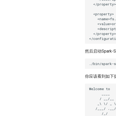
  </property>

  <property>

    <name>fs.
    <value>or
    <descript
  </property>

然后启动Spark-Sh
你应该看到如下
Welcome to

      ____   
     / __/__ 
    _\ \/ _ \
   /___/ .__/
      /_/
