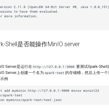
ersion 2.11.8 (OpenJDK 64-Bit Server VM, Java 1.8.0_151)
ssions to have them evaluated.

r more information.

rk-Shell是否能操作MinIO server
O Server是运行在
.要测试Spark-Sh
http://127.0.0.1:9000
O Server上创建一个名为
的存储桶，然后上传一个
spark-test
的示例
t add myminio http://127.0.0.1:9000 minio minio123

/spark-test
