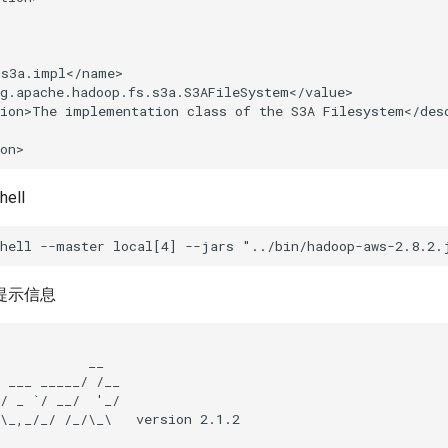
s3a.impl</name>

g.apache.hadoop.fs.s3a.S3AFileSystem</value>

ion>The implementation class of the S3A Filesystem</desc
ell
提示信息
           __

 ___ _____/ /__

/ _ `/ __/  '_/

\_,_/_/ /_/\_\   version 2.1.2
