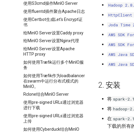
使用S3cmd操作MinIO Server
Hadoop 2.8
使用fluentd插件聚合Apache日志
HttpClient
使用Certbot生成Let's Encrypt证
Joda Time 
书
给MinIO Server设置Caddy proxy
AWS SDK Fo
给MinIO Server设置Nginx代理
AWS SDK Fo
给MinIO Server设置Apache
HTTP proxy
AWS Java S
如何使用Træfik运行多个MinIO服
AWS Java S
务
如何使用Træfik作为loadbalancer
在swarm中运行分布式模式的
2. 安装
MinIO。
Rclone结合MinIO Server
将
spark-2.
使用pre-signed URLs通过浏览器
进行下载
将
hadoop-2
使用pre-signed URLs通过浏览器
在
spark-2.
上传
下载的所有的
如何使用Cyberduck结合MinIO