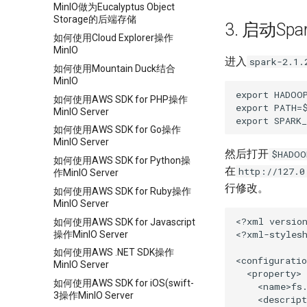
MinIO做为Eucalyptus Object
Storage的后端存储
3. 启动Spark
如何使用Cloud Explorer操作
MinIO
进入
spark-2.1.
如何使用Mountain Duck结合
MinIO
export HADOOP
如何使用AWS SDK for PHP操作
export PATH=$
MinIO Server
如何使用AWS SDK for Go操作
MinIO Server
然后打开
$HADOO
如何使用AWS SDK for Python操
在
http://127.0
作MinIO Server
行修改。
如何使用AWS SDK for Ruby操作
MinIO Server
<?xml version
如何使用AWS SDK for Javascript
<?xml-stylesh
操作MinIO Server
如何使用AWS .NET SDK操作
<configuratio
MinIO Server
  <property>

如何使用AWS SDK for iOS(swift-
    <name>fs.
3操作MinIO Server
    <descript