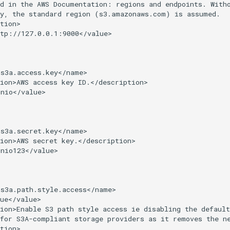
d in the AWS Documentation: regions and endpoints. Witho
y, the standard region (s3.amazonaws.com) is assumed.

tion>

tp://127.0.0.1:9000</value>

s3a.access.key</name>

ion>AWS access key ID.</description>

nio</value>

s3a.secret.key</name>

ion>AWS secret key.</description>

nio123</value>

s3a.path.style.access</name>

ue</value>

ion>Enable S3 path style access ie disabling the default
for S3A-compliant storage providers as it removes the ne
tion>
