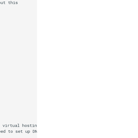
ut this

 virtual hosting behaviour.

ed to set up DNS for virtual hosting.
