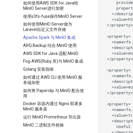
      provide
如何使用AWS SDK for Java给
      propert
MinIO Server进行加密
    </descrip
使用s3fs-fuse操作MinIO Server
    <value>ht
如何使用MinIO Server做为
  </property>

Laravel自定义文件存储
  <property>

Apache Spark 与 MinIO 集成
    <name>fs.
ARQ Backup 结合 MinIO 使用
    <descript
    <value>mi
AWS SDK for Java 适配 MinIO
  </property>

Fog-AWS(Ruby 库)与 MinIO 集成
Golang 安装指南
  <property>

    <name>fs.
如何通过 AWS CLI 使用 MinIO 服
    <descript
务端加密
    <value>mi
如何将 Paperclip 与 MinIO 配合使
  </property>

用
  <property>

Docker 容器内通过 Nginx 部署多
MinIO 服务器
    <name>fs.
    <value>tr
运行 MinIO Prometheus 导出器
    <descript
MinIO 二进制文件校验
      Useful 
    </descrip