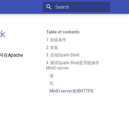
Type to start searching
Table of contents
1. 前提条件
2. 安装
在Apache
3. 启动Spark-Shell
4. 测试Spark-Shell是否能操作
MinIO server
读
写
MinIO server使用HTTPS