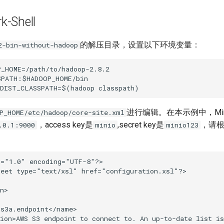
-Shell
的解压目录，设置以下环境变量：
2-bin-without-hadoop
_HOME=/path/to/hadoop-2.8.2

PATH:$HADOOP_HOME/bin

进行编辑。在本示例中，MinIO
P_HOME/etc/hadoop/core-site.xml
，access key是
,secret key是
，请
.0.1:9000
minio
minio123
="1.0" encoding="UTF-8"?>

eet type="text/xsl" href="configuration.xsl"?>

n>

s3a.endpoint</name>

ion>AWS S3 endpoint to connect to. An up-to-date list is
